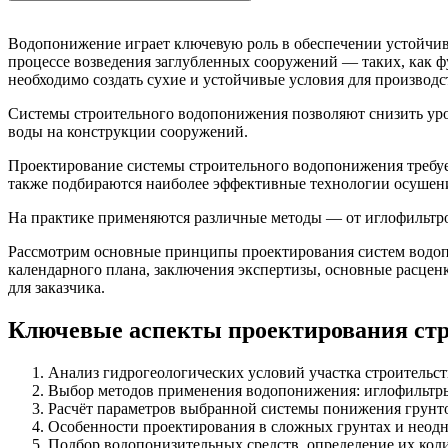
Водопонижение играет ключевую роль в обеспечении устойчиво
процессе возведения заглубленных сооружений — таких, как
необходимо создать сухие и устойчивые условия для производс
Системы строительного водопонижения позволяют снизить уров
воды на конструкции сооружений.
Проектирование системы строительного водопонижения требует
также подбираются наиболее эффективные технологии осушен
На практике применяются различные методы — от иглофильтро
Рассмотрим основные принципы проектирования систем водопо
календарного плана, заключения экспертизы, основные расце
для заказчика.
Ключевые аспекты проектирования ст
Анализ гидрогеологических условий участка строительст
Выбор методов применения водопонижения: иглофильтр
Расчёт параметров выбранной системы понижения грунт
Особенности проектирования в сложных грунтах и неод
Подбор водопонизительных средств, определение их коли