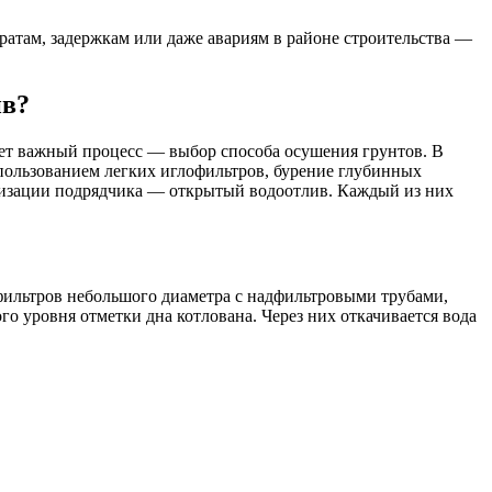
атам, задержкам или даже авариям в районе строительства —
ив?
пает важный процесс — выбор способа осушения грунтов. В
спользованием легких иглофильтров, бурение глубинных
изации подрядчика — открытый водоотлив. Каждый из них
фильтров небольшого диаметра с надфильтровыми трубами,
 уровня отметки дна котлована. Через них откачивается вода