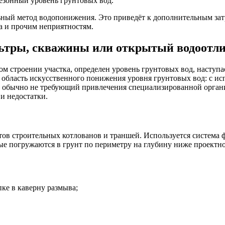
езонный уровень грунтовых вод.
ный метод водопонижения. Это приведёт к дополнительным затр
а и прочим неприятностям.
ьтры, скважины или открытый водоотл
ком строении участка, определен уровень грунтовых вод, насту
 область искусственного понижения уровня грунтовых вод: с и
 обычно не требующий привлечения специализированной орган
и недостатки.
ов строительных котлованов и траншей. Используется система 
погружаются в грунт по периметру на глубину ниже проектного
ке в каверну размыва;