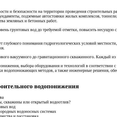
сти и безопасности на территории проведения строительных раб
 фундаменты, подземные автостоянки жилых комплексов, тонне
тва земляных и бетонных работ.
ень грунтовых вод до требуемой отметки, повысить несущую сп
 глубокого понимания гидрогеологических условий местности, 
ия.
вого вакуумного до гравитационного скважинного. Каждый из н
нижения, выбора оборудования и технологий в соответствии с 
нки водопонижающих методов, а также инженерные решения, об
роительного водопонижения
ва
ы, скважины или открытый водоотлив?
овых вод
нородных водоносных системах
чества и расстановка