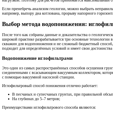
нагрузкой. Поэтому для расчетов принимается максимальный с
Если пренебречь анализом геологии, можно выбрать неправиль
например, выпору дна котлована, прорыву напорного горизонт
Выбор метода водопонижения: иглофил
После того как собраны данные и доказательства о геологичес
широкой практике разрабатывается три основные технологии в
скважин для водопонижения и не сложный бюджетный способ,
подходит для определённых условий и имеет свои достоинства 
Водопонижение иглофильтрами
Это один из самых распространённых способов осушения грунт
соединенными с всасывающим вакуумным коллектором, которые 
с помощью вакуумной насосной станции.
Иглофильтровый способ понижения отлично работает:
В песчаных и супесчаных грунтах, при правильной обсып
На глубинах до 5–7 метров;
Преимуществами иглофильтрового способа являются: