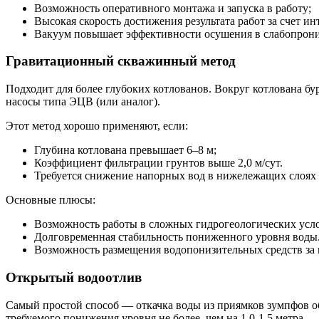
Возможность оперативного монтажа и запуска в работу;
Высокая скорость достижения результата работ за счет 
Вакуум повышает эффективности осушения в слабопрони
Гравитационный скважинный метод
Подходит для более глубоких котлованов. Вокруг котлована б
насосы типа ЭЦВ (или аналог).
Этот метод хорошо применяют, если:
Глубина котлована превышает 6–8 м;
Коэффициент фильтрации грунтов выше 2,0 м/сут.
Требуется снижение напорных вод в нижележащих слоях
Основные плюсы:
Возможность работы в сложных гидрогеологических усл
Долговременная стабильность пониженного уровня воды
Возможность размещения водопонизительных средств за 
Открытый водоотлив
Самый простой способ — откачка воды из приямков зумпфов о
требуемого понижения уровня не более, чем на 1,0-1,5 метра.