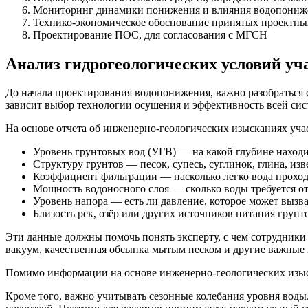
Мониторинг динамики понижения и влияния водопониж
Технико-экономическое обоснование принятых проектны
Проектирование ПОС, для согласования с МГСН
Анализ гидрогеологических условий уч
До начала проектирования водопонижения, важно разобраться с
зависит выбор технологии осушения и эффективность всей сис
На основе отчета об инженерно-геологических изысканиях учас
Уровень грунтовых вод (УГВ) — на какой глубине находи
Структуру грунтов — песок, супесь, суглинок, глина, изве
Коэффициент фильтрации — насколько легко вода проходи
Мощность водоносного слоя — сколько воды требуется от
Уровень напора — есть ли давление, которое может вызв
Близость рек, озёр или других источников питания грунт
Эти данные должны помочь понять эксперту, с чем сотрудники б
вакуум, качественная обсыпка мытым песком и другие важные
Помимо информации на основе инженерно-геологических изыск
Кроме того, важно учитывать сезонные колебания уровня воды.