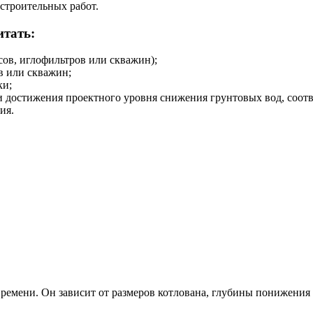
 строительных работ.
итать:
сов, иглофильтров или скважин);
в или скважин;
ки;
 достижения проектного уровня снижения грунтовых вод, соот
ия.
времени. Он зависит от размеров котлована, глубины понижения