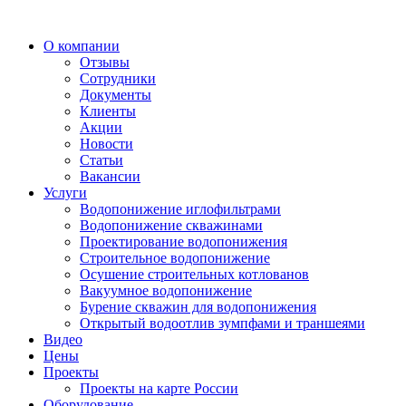
О компании
Отзывы
Сотрудники
Документы
Клиенты
Акции
Новости
Статьи
Вакансии
Услуги
Водопонижение иглофильтрами
Водопонижение скважинами
Проектирование водопонижения
Строительное водопонижение
Осушение строительных котлованов
Вакуумное водопонижение
Бурение скважин для водопонижения
Открытый водоотлив зумпфами и траншеями
Видео
Цены
Проекты
Проекты на карте России
Оборудование