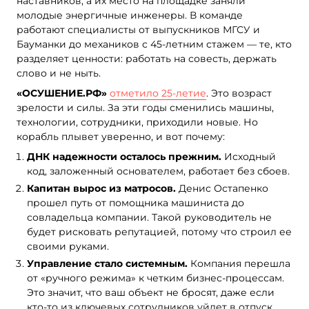
наставников, а их место на площадке заняли
молодые энергичные инженеры. В команде
работают специалисты от выпускников МГСУ и
Бауманки до механиков с 45-летним стажем — те, кто
разделяет ценности: работать на совесть, держать
слово и не ныть.
«ОСУШЕНИЕ.РФ»
отметило 25-летие
. Это возраст
зрелости и силы. За эти годы сменились машины,
технологии, сотрудники, приходили новые. Но
корабль плывет уверенно, и вот почему:
ДНК надежности осталось прежним.
Исходный
код, заложенный основателем, работает без сбоев.
Капитан вырос из матросов.
Денис Остапенко
прошел путь от помощника машиниста до
совладельца компании. Такой руководитель не
будет рисковать репутацией, потому что строил ее
своими руками.
Управление стало системным.
Компания перешла
от «ручного режима» к четким бизнес-процессам.
Это значит, что ваш объект не бросят, даже если
кто-то из ключевых сотрудников уйдет в отпуск