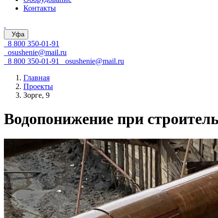
Контакты
Уфа
8 800 350-01-91
osushenie@mail.ru
8 800 350-01-91
osushenie@mail.ru
Главная
Проекты
Зорге, 9
Водопонижение при строитель