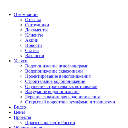
О компании
Отзывы
Сотрудники
Документы
Клиенты
Акции
Новости
Статьи
Вакансии
Услуги
Водопонижение иглофильтрами
Водопонижение скважинами
Проектирование водопонижения
Строительное водопонижение
Осушение строительных котлованов
Вакуумное водопонижение
Бурение скважин для водопонижения
Открытый водоотлив зумпфами и траншеями
Видео
Цены
Проекты
Проекты на карте России
Оборудование