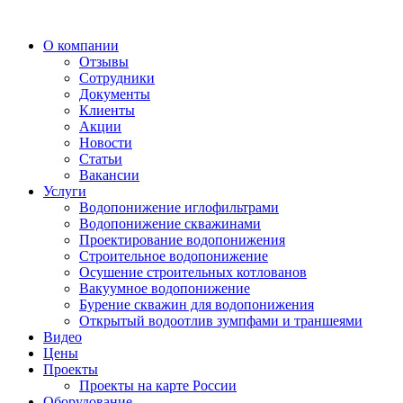
О компании
Отзывы
Сотрудники
Документы
Клиенты
Акции
Новости
Статьи
Вакансии
Услуги
Водопонижение иглофильтрами
Водопонижение скважинами
Проектирование водопонижения
Строительное водопонижение
Осушение строительных котлованов
Вакуумное водопонижение
Бурение скважин для водопонижения
Открытый водоотлив зумпфами и траншеями
Видео
Цены
Проекты
Проекты на карте России
Оборудование