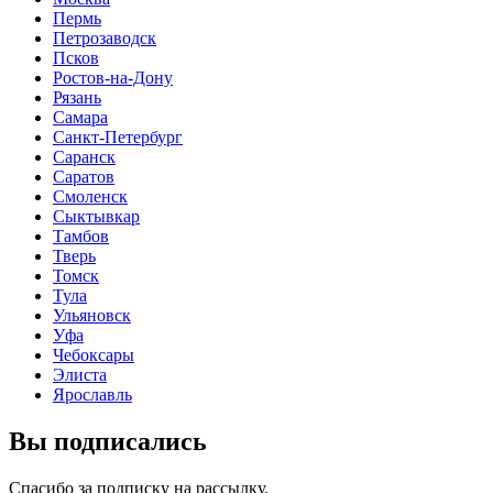
Пермь
Петрозаводск
Псков
Ростов-на-Дону
Рязань
Самара
Санкт-Петербург
Саранск
Саратов
Смоленск
Сыктывкар
Тамбов
Тверь
Томск
Тула
Ульяновск
Уфа
Чебоксары
Элиста
Ярославль
Вы подписались
Спасибо за подписку на рассылку.